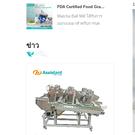
ได้ถึง ≤15μm ความจุ ~50
1
เป็นต้น
FDA Certified Food Grade Stainless Steel PLC Controlled Industrial Tea Powder Machine DL-6CQM-40P - COPY - nr1k18
กรัม/ชม. 0.55KW เหมาะ
สำหรับมัทฉะเกรดพรีเมียม
Matcha Ball Mill ได้รับการ
ชุดเล็ก
ออกแบบมาสำหรับการบด
หลังการอบแห้งของ
ผลิตภัณฑ์การเกษตร (เช่นชา
ข่าว
พื้นดินวัสดุยาจีน) ที่มีข้อดี
ของการบดอุณหภูมิต่ำ (5-15
℃) เพื่อรักษาสีวัตถุดิบและ
กลิ่นหอมละเอียด (500-1,000
ตาข่าย)
เครื่องบรรจุถุงสำเร็จรูปแนวนอน 5 สถานีสำหรับบรรจุภัณฑ์สูญญากาศชาและอาหารเม็ด