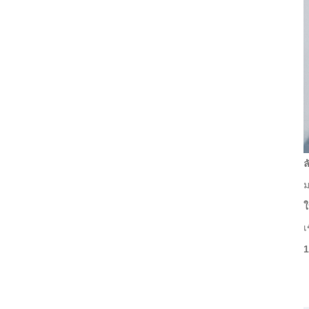
ล
ม
ใ
เ
1