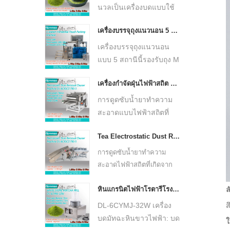
ทดลอง และการผลิตมัทฉะ
ต่ำความเร็วต่ำ ผลิตผงมัท
นวลเป็นเครื่องบดแบบใช้
ปริมาณน้อย
ฉะเนื้อละเอียดพิเศษ
มือแบบดั้งเดิมที่ทำจากหิน
เครื่องบรรจุถุงแนวนอน 5 สถานี
≤15μm ตัวเครื่องสเตนเลส
ธรรมชาติ ออกแบบมาเพื่อ
สตีลความจุ 50 กรัม/ชม.
ผลิตผงมัทฉะที่สดใหม่และ
เครื่องบรรจุถุงแนวนอน
เหมาะสำหรับร้านชาบูติก
เป็นของแท้ ด้วย
แบบ 5 สถานีนี้รองรับถุง M
และการผลิตมัทฉะใน
กระบวนการบดที่ช้าและ
ถุงแบน และถุงซิปสำหรับ
ปริมาณน้อย
เครื่องกำจัดฝุ่นไฟฟ้าสถิต 3 ลูกกลิ้งชาเครื่องกำจัดสิ่งสกปรก DL-6CJDCZ-780-3
การสร้างความร้อนต่ำ
วัสดุที่เป็นเม็ดขนาด 50–
ช่วยรักษาสี กลิ่น และ
500 กรัม เช่น ชา โดยจะ
การดูดซับน้ำยาทำความ
รสชาติของใบชาตาม
เสร็จสิ้นการชั่งน้ำหนัก
สะอาดแบบไฟฟ้าสถิตที่
ธรรมชาติ กะทัดรัดและ
เติม ดูดฝุ่น และปิดผนึก
สร้างโดยลูกกลิ้งไฟฟ้าสถิต
ทนทาน เหมาะสำหรับร้า
Tea Electrostatic Dust Removal Clearner Machine DL-6CJZ-135-6B - COPY - hb6rhk
โดยอัตโนมัติด้วยการ
4-10 อันจะสกัดสิ่งสกปรก
นกาแฟมัทฉะ ร้านน้ำชา
ควบคุมแบบเซอร์โว ซึ่ง
ในชา เช่น ผม ขนแปรง
การดูดซับน้ำยาทำความ
ร้านอาหาร ร้านค้าสัมผัส
รองรับอุปกรณ์เสริมได้
ไม้กวาด ขี้เถ้าปุยชา มุง
สะอาดไฟฟ้าสถิตที่เกิดจาก
วัฒนธรรม และการผลิ
หลากหลาย
จาก ผ้าไหมถุงทอ เศษ
ลูกกลิ้งไฟฟ้าสถิต 4-10 ชิ้นจะ
ตมัทฉะในปริมาณน้อย
หินแกรนิตไฟฟ้าโรตารีโรงสีหินสีขาวเครื่องบดผงมัทฉะ DL-6CYMJ-32W
ดึงสิ่งสกปรกออกจากชา เช่น
ล
พลาสติก ตะไบเหล็ก ฯลฯ
เส้นผม ขนแปรงไม้กวาด เถ้า
DL-6CYMJ-32W เครื่อง
ส
ปุยชา มุงจาก ผ้าไหมทอถุง
บดมัทฉะหินขาวไฟฟ้า: บด
ใ
เศษพลาสติก ตะไบเหล็ก