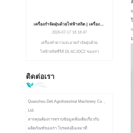
1
ล
ข
มัติอยู่ใช่
ใ
ถานีของเรา
เครื่องกำจัดฝุ่นด้วยไฟฟ้าสถิต | เครื่องแยกสิ่งเจือปนใบชา DL-6CJDCZ Series
ร
การชั่งน้ำ
2026-07-17 18:18:47
1
ึกสูญญากา
เครื่องทำความสะอาดกำจัดฝุ่นด้วย
เม็ดพร้อม
ไฟฟ้าสถิตซีรีส์ DL-6CJDCZ ของเรา
สถียร
สามารถขจัดฝุ่นชา เส้นใย และสิ่งสกปรก
แปลกปลอมได้อย่างมีประสิทธิภาพด้วย
ติดต่อเรา
อัตราการทำความสะอาด 90%-96% รุ่นลูก
กลิ้ง 3/5/8 รองรับความจุ 300-400กก./ชม.
แรงดันไฟฟ้าอุตสาหกรรม 380V เหมาะ
Quanzhou Deli Agroforestrial Machinery Co. ,
สำหรับโรงงานแปรรูปชาเบื้องต้น
Ltd.
หากคุณต้องการทราบข้อมูลเพิ่มเติมเกี่ยวกับ
ผลิตภัณฑ์ของเรา โปรดส่งอีเมลมาที่: