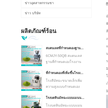
ข่าวอุตสาหกรรมชา
ข่าว บริษัท
ม
พ
ผลิตภัณฑ์ร้อน
ส
ง
แ
สแตนเลสที่กำหนดเองฐาน Matcha โรงงานหินสีเขียวต่ำอุณหภูมิ Ultra Fine Matcha เครื่องบด DL-6CYMJ-50QB
บ
6CMJY-50QB สแตนเลส
ร
ฐานที่กำหนดเองโรงงาน
หินสีเขียวมัทฉะ, แผ่นหิน
1
ที่กำหนดเองที่เพิ่มขึ้นโรงงานหินมัทฉะขนาดเล็ก 30 ซม. แผ่นหินอัลตร้าเครื่องบดมัทฉะละเอียด DL-6CYMJ-32M
แกรนิตธรรมชาติ, การบด
โ
เย็นความเร็วต่ำ คงกลิ่น
โรงสีมัทฉะขนาดเล็กเพิ่ม
เ
หอมของชา ผลิตผงมัทฉะ
ความสูงแบบกำหนดเอง
1
เนื้อละเอียดเป็นพิเศษ โค
DL-6CYMJ-32W พร้อม
โรงบดหินมัทฉะแบบแมนนวล วัฒนธรรมการบดมัทฉะแบบดั้งเดิมของญี่ปุ่น
รงสเตนเลสมีล้อ เหมาะ
แผ่นหินธรรมชาติขนาด
สำหรับร้านน้ำชา ห้อง
30 ซม. การบดที่อุณหภูมิ
โรงบดหินมัทฉะแบบแมน