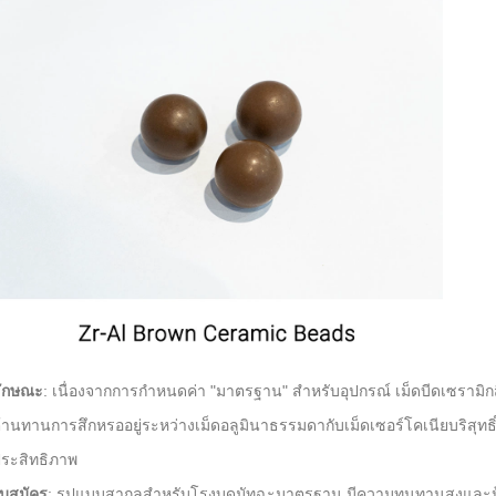
ักษณะ
: เนื่องจากการกำหนดค่า "มาตรฐาน" สำหรับอุปกรณ์ เม็ดบีดเซรามิ
้านทานการสึกหรออยู่ระหว่างเม็ดอลูมินาธรรมดากับเม็ดเซอร์โคเนียบริสุทธิ
ระสิทธิภาพ
บสมัคร
: รูปแบบสากลสำหรับโรงบดมัทฉะมาตรฐาน มีความทนทานสูงและป้อง