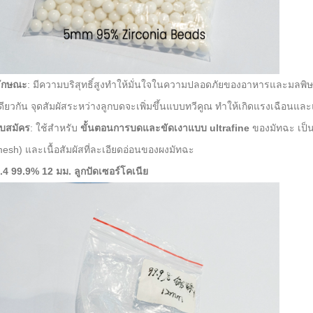
ักษณะ
: มีความบริสุทธิ์สูงทำให้มั่นใจในความปลอดภัยของอาหารและมลพ
ดียวกัน จุดสัมผัสระหว่างลูกบดจะเพิ่มขึ้นแบบทวีคูณ ทำให้เกิดแรงเฉือนแ
บสมัคร
: ใช้สำหรับ
ขั้นตอนการบดและขัดเงาแบบ ultrafine
ของมัทฉะ เป็น
esh) และเนื้อสัมผัสที่ละเอียดอ่อนของผงมัทฉะ
.4 99.9% 12 มม. ลูกปัดเซอร์โคเนีย