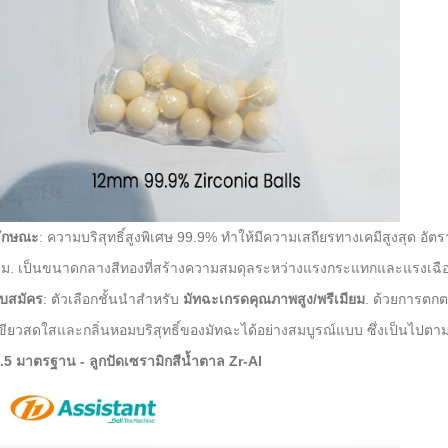
ักษณะ
: ความบริสุทธิ์สูงพิเศษ 99.9% ทำให้มีความเสถียรทางเคมีสูงสุด อัตรา
ม. เป็นขนาดกลางสีทองที่สร้างความสมดุลระหว่างแรงกระแทกและแรงเฉื
บสมัคร
: ตัวเลือกชั้นนำสำหรับ
มัทฉะเกรดคุณภาพสูง/พรีเมียม
. ด้วยการตกต
ขียวสดใสและกลิ่นหอมบริสุทธิ์ของมัทฉะได้อย่างสมบูรณ์แบบ ซึ่งเป็นไปต
.5 มาตรฐาน - ลูกปัดเซรามิกสีน้ำตาล Zr-Al