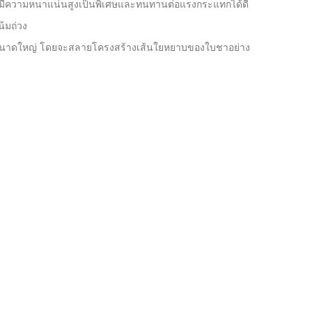
ia) มีความหนาแน่นสูงเป็นพิเศษและทนทานต่อแรงกระแทกได้ดี
้มถ่วง
ขนาดใหญ่ โดยจะสลายโครงสร้างเส้นใยหยาบของใบชาอย่าง