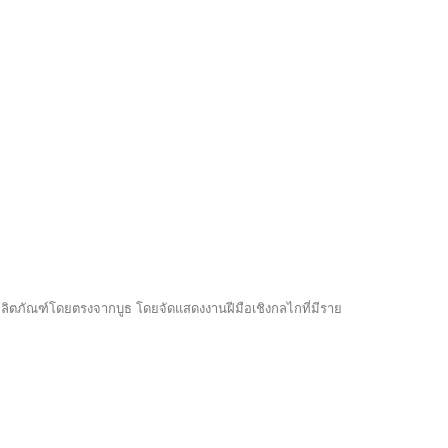
นำผลิตภัณฑ์โดยตรงจากบูธ โดยจัดแสดงงานฝีมือเชิงกลไกที่มีราย