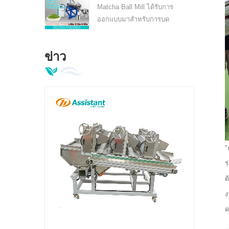
สำหรับมัทฉะเกรดพรีเมียม
Matcha Ball Mill ได้รับการ
ชุดเล็ก
ออกแบบมาสำหรับการบด
หลังการอบแห้งของ
ผลิตภัณฑ์การเกษตร (เช่นชา
ข่าว
พื้นดินวัสดุยาจีน) ที่มีข้อดี
ของการบดอุณหภูมิต่ำ (5-15
℃) เพื่อรักษาสีวัตถุดิบและ
กลิ่นหอมละเอียด (500-1,000
ตาข่าย)
"
ร
ต
ง
เครื่องบรรจุถุงสำเร็จรูปแนวนอน 5 สถานีสำหรับบรรจุภัณฑ์สูญญากาศชาและอาหารเม็ด
ค
ัติอยู่ใช่