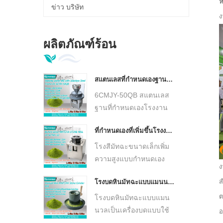
ห
ข่าว บริษัท
ผลิตภัณฑ์ร้อน
สแตนเลสที่กำหนดเองฐาน Matcha โรงงานหินสีเขียวต่ำอุณหภูมิ Ultra Fine Matcha เครื่องบด DL-6CYMJ-50QB
6CMJY-50QB สแตนเลส
ฐานที่กำหนดเองโรงงาน
หินสีเขียวมัทฉะ, แผ่นหิน
ที่กำหนดเองที่เพิ่มขึ้นโรงงานหินมัทฉะขนาดเล็ก 30 ซม. แผ่นหินอัลตร้าเครื่องบดมัทฉะละเอียด DL-6CYMJ-32M
แกรนิตธรรมชาติ, การบด
เย็นความเร็วต่ำ คงกลิ่น
โรงสีมัทฉะขนาดเล็กเพิ่ม
หอมของชา ผลิตผงมัทฉะ
ความสูงแบบกำหนดเอง
ง
เนื้อละเอียดเป็นพิเศษ โค
DL-6CYMJ-32W พร้อม
ส
โรงบดหินมัทฉะแบบแมนนวล วัฒนธรรมการบดมัทฉะแบบดั้งเดิมของญี่ปุ่น
รงสเตนเลสมีล้อ เหมาะ
แผ่นหินธรรมชาติขนาด
สำหรับร้านน้ำชา ห้อง
30 ซม. การบดที่อุณหภูมิ
ต
โรงบดหินมัทฉะแบบแมน
ทดลอง และการผลิตมัทฉะ
ต่ำความเร็วต่ำ ผลิตผงมัท
นวลเป็นเครื่องบดแบบใช้
อ
ปริมาณน้อย
ฉะเนื้อละเอียดพิเศษ
มือแบบดั้งเดิมที่ทำจากหิน