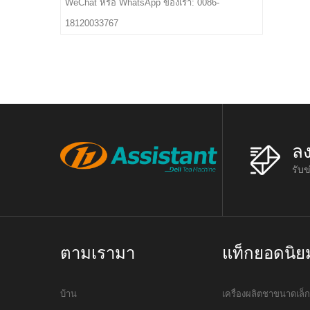
WeChat หรือ WhatsApp ของเรา: 0086-
18120033767
ล
รับข
ตามเรามา
แท็กยอดนิย
บ้าน
เครื่องผลิตชาขนาดเล็ก 