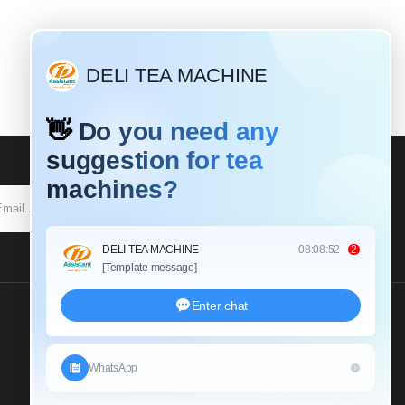
SUBSCRIBE
Send Us An Inquiry