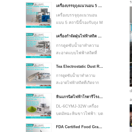
ร
เครื่องบรรจุถุงแนวนอน 5 สถานี
≤15μm ตัวเครื่องสเตนเลส
ธรรมชาติ ออกแบบมาเพื่อ
สตีลความจุ 50 กรัม/ชม.
ผลิตผงมัทฉะที่สดใหม่และ
เครื่องบรรจุถุงแนวนอน
เหมาะสำหรับร้านชาบูติก
เป็นของแท้ ด้วย
แบบ 5 สถานีนี้รองรับถุง M
และการผลิตมัทฉะใน
กระบวนการบดที่ช้าและ
ถุงแบน และถุงซิปสำหรับ
ปริมาณน้อย
เครื่องกำจัดฝุ่นไฟฟ้าสถิต 3 ลูกกลิ้งชาเครื่องกำจัดสิ่งสกปรก DL-6CJDCZ-780-3
การสร้างความร้อนต่ำ
วัสดุที่เป็นเม็ดขนาด 50–
ช่วยรักษาสี กลิ่น และ
500 กรัม เช่น ชา โดยจะ
การดูดซับน้ำยาทำความ
รสชาติของใบชาตาม
เสร็จสิ้นการชั่งน้ำหนัก
สะอาดแบบไฟฟ้าสถิตที่
ธรรมชาติ กะทัดรัดและ
เติม ดูดฝุ่น และปิดผนึก
สร้างโดยลูกกลิ้งไฟฟ้าสถิต
ทนทาน เหมาะสำหรับร้า
Tea Electrostatic Dust Removal Clearner Machine DL-6CJZ-135-6B - COPY - hb6rhk
โดยอัตโนมัติด้วยการ
4-10 อันจะสกัดสิ่งสกปรก
นกาแฟมัทฉะ ร้านน้ำชา
ควบคุมแบบเซอร์โว ซึ่ง
ในชา เช่น ผม ขนแปรง
การดูดซับน้ำยาทำความ
ร้านอาหาร ร้านค้าสัมผัส
รองรับอุปกรณ์เสริมได้
ไม้กวาด ขี้เถ้าปุยชา มุง
สะอาดไฟฟ้าสถิตที่เกิดจาก
วัฒนธรรม และการผลิ
หลากหลาย
จาก ผ้าไหมถุงทอ เศษ
ลูกกลิ้งไฟฟ้าสถิต 4-10 ชิ้นจะ
เ
ตมัทฉะในปริมาณน้อย
หินแกรนิตไฟฟ้าโรตารีโรงสีหินสีขาวเครื่องบดผงมัทฉะ DL-6CYMJ-32W
ดึงสิ่งสกปรกออกจากชา เช่น
พลาสติก ตะไบเหล็ก ฯลฯ
ล
เส้นผม ขนแปรงไม้กวาด เถ้า
DL-6CYMJ-32W เครื่อง
ปุยชา มุงจาก ผ้าไหมทอถุง
บดมัทฉะหินขาวไฟฟ้า: บด
เศษพลาสติก ตะไบเหล็ก
ได้ถึง ≤15μm ความจุ ~50
เป็นต้น
FDA Certified Food Grade Stainless Steel PLC Controlled Industrial Tea Powder Machine DL-6CQM-40P - COPY - nr1k18
กรัม/ชม. 0.55KW เหมาะ