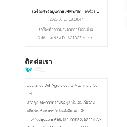
ถานีของเรา
เครื่องกำจัดฝุ่นด้วยไฟฟ้าสถิต | เครื่องแยกสิ่งเจือปนใบชา DL-6CJDCZ Series
ารชั่งน้ำ
2026-07-17 18:18:47
กสูญญากา
เครื่องทำความสะอาดกำจัดฝุ่นด้วย
เม็ดพร้อม
ไฟฟ้าสถิตซีรีส์ DL-6CJDCZ ของเรา
สถียร
สามารถขจัดฝุ่นชา เส้นใย และสิ่งสกปรก
แปลกปลอมได้อย่างมีประสิทธิภาพด้วย
ติดต่อเรา
อัตราการทำความสะอาด 90%-96% รุ่นลูก
กลิ้ง 3/5/8 รองรับความจุ 300-400กก./ชม.
แรงดันไฟฟ้าอุตสาหกรรม 380V เหมาะ
Quanzhou Deli Agroforestrial Machinery Co. ,
สำหรับโรงงานแปรรูปชาเบื้องต้น
Ltd.
หากคุณต้องการทราบข้อมูลเพิ่มเติมเกี่ยวกับ
ผลิตภัณฑ์ของเรา โปรดส่งอีเมลมาที่:
info@delijx.com คุณยังสามารถส่งข้อความไปที่